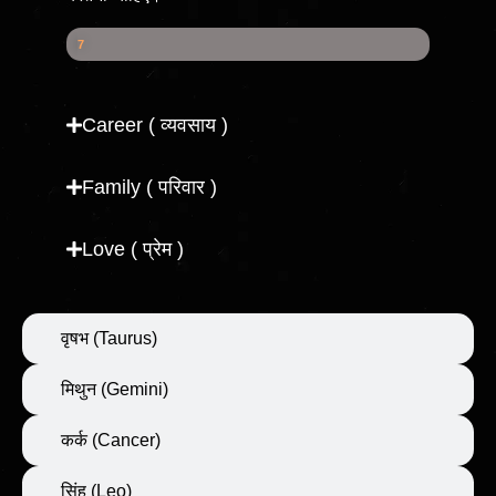
Health Score
7
7
%
Career ( व्यवसाय )
Family ( परिवार )
Love ( प्रेम )
वृषभ (Taurus)
मिथुन (Gemini)
कर्क (Cancer)
सिंह (Leo)