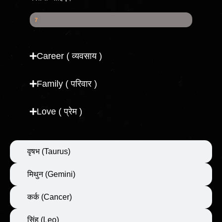
Health Score
7
7
%
Career ( व्यवसाय )
Family ( परिवार )
Love ( प्रेम )
वृषभ (Taurus)
मिथुन (Gemini)
कर्क (Cancer)
सिंह (Leo)