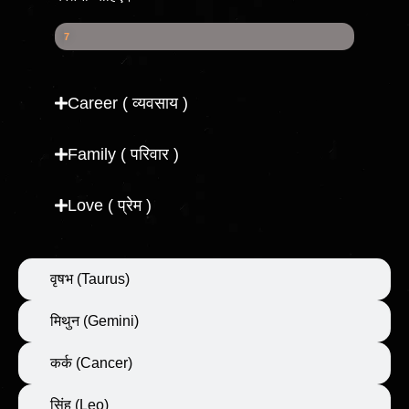
Health Score
7
7
%
Career ( व्यवसाय )
Family ( परिवार )
Love ( प्रेम )
वृषभ (Taurus)
मिथुन (Gemini)
कर्क (Cancer)
सिंह (Leo)