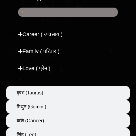
Health Score
7
7
%
Career ( व्यवसाय )
Family ( परिवार )
Love ( प्रेम )
वृषभ (Taurus)
मिथुन (Gemini)
कर्क (Cancer)
सिंह (Leo)