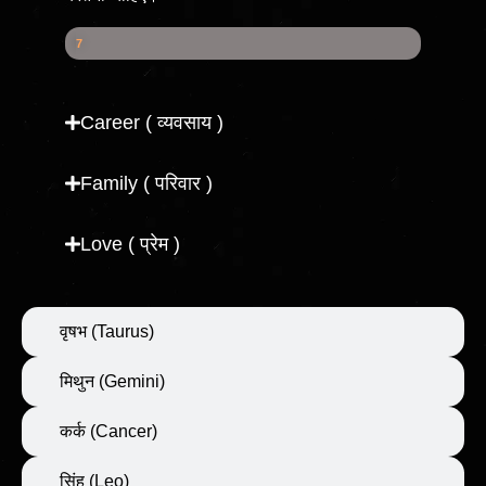
Health Score
7
7
%
Career ( व्यवसाय )
Family ( परिवार )
Love ( प्रेम )
वृषभ (Taurus)
मिथुन (Gemini)
कर्क (Cancer)
सिंह (Leo)